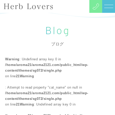
Blog
ブログ
Warning
: Undefined array key 0 in
/home/aroma21/aroma2121.com/public_html/wp-
content/themes/sg072/single.php
on line
21
Warning
: Attempt to read property "cat_name" on null in
/home/aroma21/aroma2121.com/public_html/wp-
content/themes/sg072/single.php
on line
21
Warning
: Undefined array key 0 in