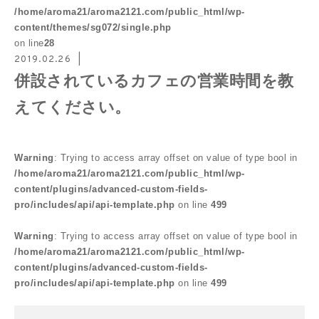
/home/aroma21/aroma2121.com/public_html/wp-
content/themes/sg072/single.php
on line
28
2019.02.26
併設されているカフェの営業時間を教
えてください。
Warning
: Trying to access array offset on value of type bool in
/home/aroma21/aroma2121.com/public_html/wp-
content/plugins/advanced-custom-fields-
pro/includes/api/api-template.php
on line
499
Warning
: Trying to access array offset on value of type bool in
/home/aroma21/aroma2121.com/public_html/wp-
content/plugins/advanced-custom-fields-
pro/includes/api/api-template.php
on line
499